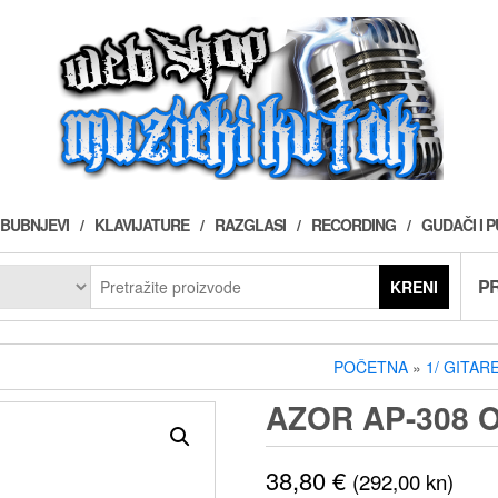
BUBNJEVI
KLAVIJATURE
RAZGLASI
RECORDING
GUDAČI I 
PR
KRENI
POČETNA
»
1/ GITAR
AZOR AP-308 
38,80
€
(292,00 kn)