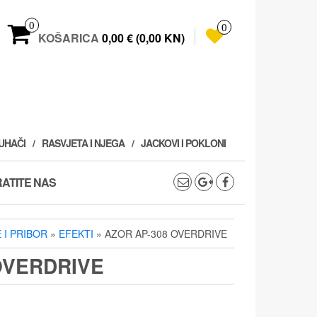
0
0
KOŠARICA
0,00 € (0,00 KN)
PUHAČI
RASVJETA I NJEGA
JACKOVI I POKLONI
ATITE NAS
E I PRIBOR
»
EFEKTI
» AZOR AP-308 OVERDRIVE
OVERDRIVE