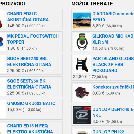
 PROIZVODI
MOŽDA TREBATE
CHARD ED31C
D'ADDARIO acousti
AKUSTIČNA GITARA
EZ910
145,00
€
8,80
€
(1.093,00 kn)
(66,00 kn)
MK PEDAL FOOTSWITCH
SILKROAD MIC KAB
TOPPER
XLR 5M
1,90
€
10,50
€
(14,00 kn)
(79,00 kn)
SQOE SEST250 SBL
PARTSLAND GLOSS
ELEKTRIČNA GITARA
BLACK 3P HSS
225,00
€
PICKGUARD
(1.695,00 kn)
22,80
€
(172,00 kn)
SQOE SEST250 BK
ELEKTRIČNA GITARA
Konektor zvučnički
225,00
€
0,66
€
(1.695,00 kn)
(5,00 kn)
GMUSIC GKD003 BATIĆ
15,00
€
DUNLOP DEN1046 E
(113,00 kn)
NKL
8,50
€
(64,00 kn)
CHARD ED15 N FEQ
ELEKTRO AKUSTIČNA
DUNLOP PH122