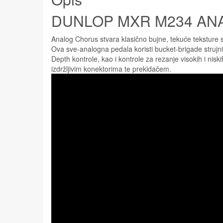
DUNLOP MXR M234 AN
Analog Chorus stvara klasično bujne, tekuće teksture 
Ova sve-analogna pedala koristi bucket-brigade strujni 
Depth kontrole, kao i kontrole za rezanje visokih i ni
izdržljivim konektorima te prekidačem.