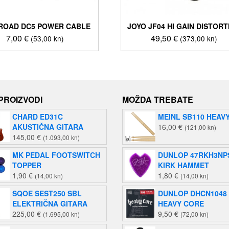
 ROAD DC5 POWER CABLE
JOYO JF04 HI GAIN DISTORT
7,00
€
49,50
€
(53,00 kn)
(373,00 kn)
 PROIZVODI
MOŽDA TREBATE
CHARD ED31C
MEINL SB110 HEAVY
AKUSTIČNA GITARA
16,00
€
(121,00 kn)
145,00
€
(1.093,00 kn)
MK PEDAL FOOTSWITCH
DUNLOP 47RKH3NP
TOPPER
KIRK HAMMET
1,90
€
1,80
€
(14,00 kn)
(14,00 kn)
SQOE SEST250 SBL
DUNLOP DHCN1048
ELEKTRIČNA GITARA
HEAVY CORE
225,00
€
9,50
€
(1.695,00 kn)
(72,00 kn)