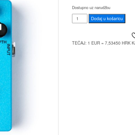
Dostupno uz narudžbu
DUNLOP
Dodaj u košaricu
MXR
M234
ANALOG
TEČAJ: 1 EUR = 7,53450 HRK
K
CHORUS
količina