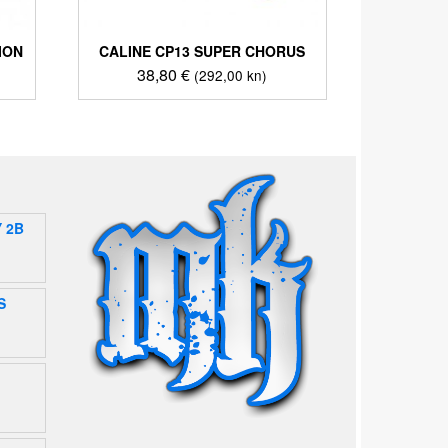
ION
CALINE CP13 SUPER CHORUS
38,80
€
(292,00 kn)
 2B
S