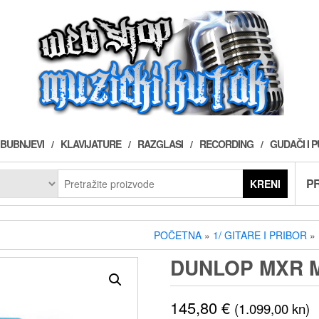
BUBNJEVI
KLAVIJATURE
RAZGLASI
RECORDING
GUDAČI I 
PR
KRENI
POČETNA
»
1/ GITARE I PRIBOR
»
DUNLOP MXR 
145,80
€
(1.099,00 kn)