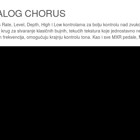
ALOG CHORUS
s Rate, Level, Depth, High i Low kontrolama za bolju kontrolu nad zvuk
krug za stvaranje klasičnih bujnih, tekućih tekstura koje jednostavno ne
skih frekvencija, omogućuju krajnju kontrolu tona. Kao i sve MXR pedale