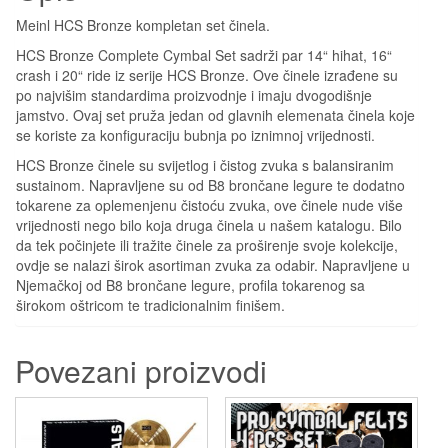
Meinl HCS Bronze kompletan set činela.
HCS Bronze Complete Cymbal Set sadrži par 14“ hihat, 16“
crash i 20“ ride iz serije HCS Bronze. Ove činele izrađene su
po najvišim standardima proizvodnje i imaju dvogodišnje
jamstvo. Ovaj set pruža jedan od glavnih elemenata činela koje
se koriste za konfiguraciju bubnja po iznimnoj vrijednosti.
HCS Bronze činele su svijetlog i čistog zvuka s balansiranim
sustainom. Napravljene su od B8 brončane legure te dodatno
tokarene za oplemenjenu čistoću zvuka, ove činele nude više
vrijednosti nego bilo koja druga činela u našem katalogu. Bilo
da tek počinjete ili tražite činele za proširenje svoje kolekcije,
ovdje se nalazi širok asortiman zvuka za odabir. Napravljene u
Njemačkoj od B8 brončane legure, profila tokarenog sa
širokom oštricom te tradicionalnim finišem.
Povezani proizvodi