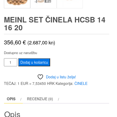
MEINL SET ČINELA HCSB 14
16 20
356,60
€
(2.687,00 kn)
Dostupno uz narudžbu
MEINL
Dodaj u košaricu
Set
činela
Dodaj u listu želja!
HCSB
TEČAJ: 1 EUR = 7,53450 HRK
Kategorija:
ČINELE
14
16
OPIS
RECENZIJE (0)
20
količina
Opis