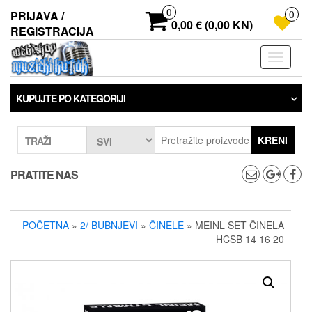
Preskoči
0
PRIJAVA /
0
na
0,00 € (0,00 KN)
REGISTRACIJA
sadržaj
Prebaci
navigaci
KUPUJTE PO KATEGORIJI
KRENI
TRAŽI
PRATITE NAS
POČETNA
»
2/ BUBNJEVI
»
ČINELE
» MEINL SET ČINELA
HCSB 14 16 20