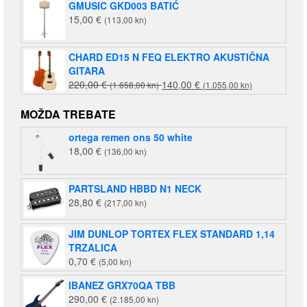
GMUSIC GKD003 BATIĆ
15,00
€
(113,00 kn)
CHARD ED15 N FEQ ELEKTRO AKUSTIČNA
GITARA
Izvorna
Trenutna
220,00
€
140,00
€
(1.658,00 kn)
(1.055,00 kn)
cijena
cijena
bila
je:
MOŽDA TREBATE
je:
140,00 €
ortega remen ons 50 white
220,00 €
(1.055,00
18,00
€
(136,00 kn)
(1.658,00
kn).
kn).
PARTSLAND HBBD N1 NECK
28,80
€
(217,00 kn)
JIM DUNLOP TORTEX FLEX STANDARD 1,14
TRZALICA
0,70
€
(5,00 kn)
IBANEZ GRX70QA TBB
290,00
€
(2.185,00 kn)