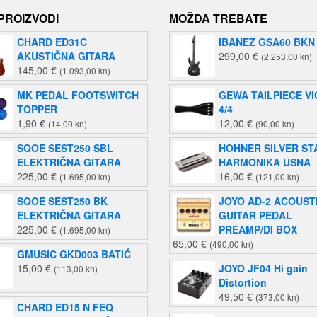
 PROIZVODI
MOŽDA TREBATE
CHARD ED31C
IBANEZ GSA60 BKN
AKUSTIČNA GITARA
299,00
€
(2.253,00 kn)
145,00
€
(1.093,00 kn)
MK PEDAL FOOTSWITCH
GEWA TAILPIECE VI
TOPPER
4/4
1,90
€
12,00
€
(14,00 kn)
(90,00 kn)
SQOE SEST250 SBL
HOHNER SILVER ST
ELEKTRIČNA GITARA
HARMONIKA USNA
225,00
€
16,00
€
(1.695,00 kn)
(121,00 kn)
SQOE SEST250 BK
JOYO AD-2 ACOUST
ELEKTRIČNA GITARA
GUITAR PEDAL
225,00
€
PREAMP/DI BOX
(1.695,00 kn)
65,00
€
(490,00 kn)
GMUSIC GKD003 BATIĆ
15,00
€
JOYO JF04 Hi gain
(113,00 kn)
Distortion
49,50
€
(373,00 kn)
CHARD ED15 N FEQ