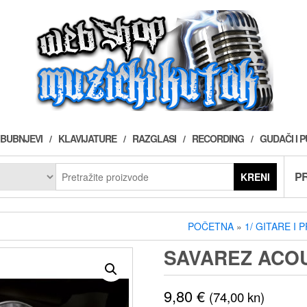
BUBNJEVI
KLAVIJATURE
RAZGLASI
RECORDING
GUDAČI I 
PR
KRENI
POČETNA
»
1/ GITARE I 
SAVAREZ ACOU
9,80
€
(74,00 kn)