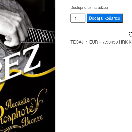
Dostupno uz narudžbu
SAVAREZ
Dodaj u košaricu
ACOUSTIC
A130,
A140
TEČAJ: 1 EUR = 7,53450 HRK
K
količina