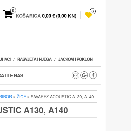
0
0
KOŠARICA
0,00 € (0,00 KN)
PUHAČI
RASVJETA I NJEGA
JACKOVI I POKLONI
ATITE NAS
PRIBOR
»
ŽICE
» SAVAREZ ACOUSTIC A130, A140
STIC A130, A140