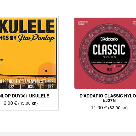
NLOP DUY301 UKULELE
D’ADDARIO CLASSIC NYL
EJ27N
6,00
€
(45,00 kn)
11,00
€
(83,00 kn)