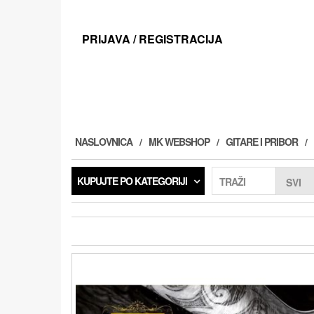
Preskoči
na
sadržaj
PRIJAVA / REGISTRACIJA
NASLOVNICA
MK WEBSHOP
GITARE I PRIBOR
KUPUJTE PO KATEGORIJI
TRAŽI