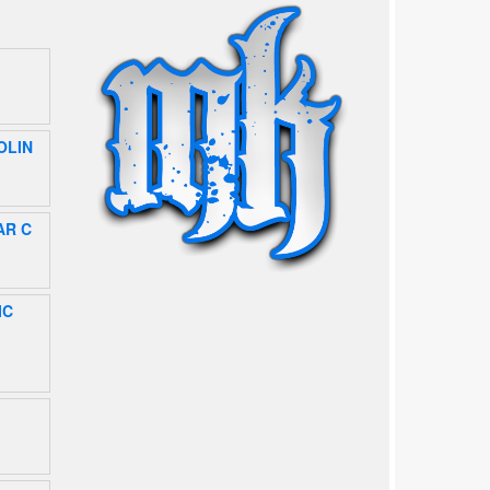
OLIN
AR C
IC